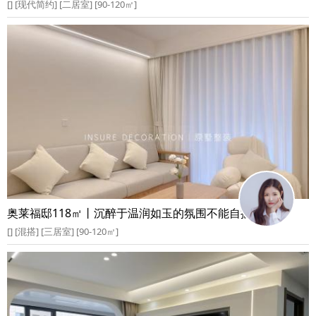
[] [现代简约] [二居室] [90-120㎡]
奥莱福邸118㎡丨沉醉于温润如玉的氛围不能自拔
[] [混搭] [三居室] [90-120㎡]