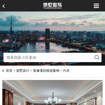
首页
>
原墅设计
>
装修项目精选案例
> 列表