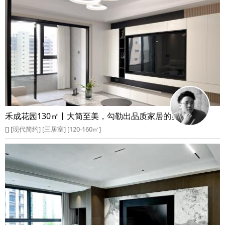
禾成花园130㎡丨大简至美，勾勒出品质家居的美好空间
[] [现代简约] [三居室] [120-160㎡]