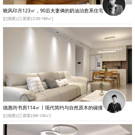
晓风印月123㎡，90后夫妻俩的奶油治愈系住宅
[] [混搭] [三居室] [120-160㎡]
德惠尚书房114㎡丨现代简约与自然原木的碰撞
[] [混搭] [三居室] [90-120㎡]