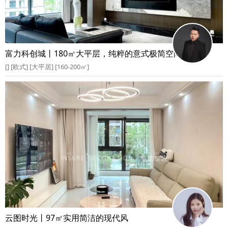
富力科创城丨180㎡大平层，纯粹的意式极简空间
[] [欧式] [大平居] [160-200㎡]
云图时光丨97㎡实用简洁的现代风