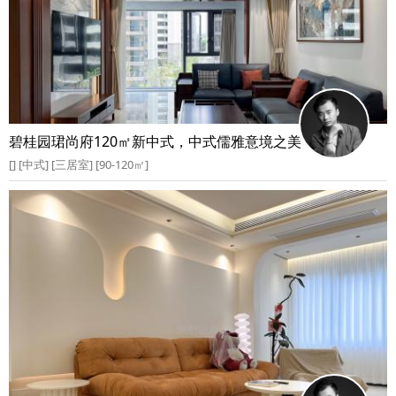
碧桂园珺尚府120㎡新中式，中式儒雅意境之美
[] [中式] [三居室] [90-120㎡]