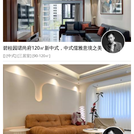
碧桂园珺尚府120㎡新中式，中式儒雅意境之美
[] [中式] [三居室] [90-120㎡]