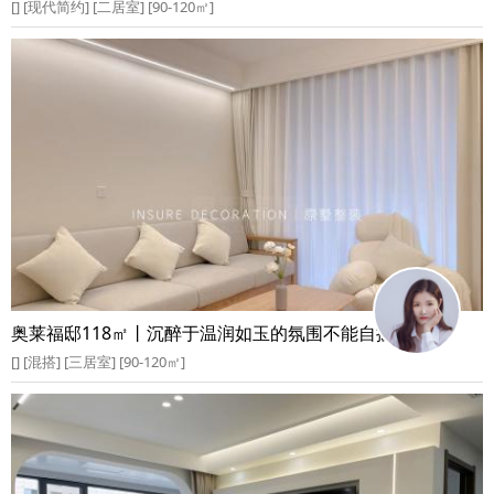
[] [现代简约] [二居室] [90-120㎡]
奥莱福邸118㎡丨沉醉于温润如玉的氛围不能自拔
[] [混搭] [三居室] [90-120㎡]