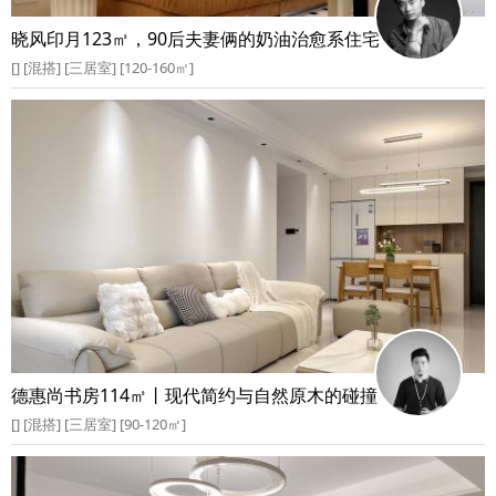
晓风印月123㎡，90后夫妻俩的奶油治愈系住宅
[] [混搭] [三居室] [120-160㎡]
德惠尚书房114㎡丨现代简约与自然原木的碰撞
[] [混搭] [三居室] [90-120㎡]