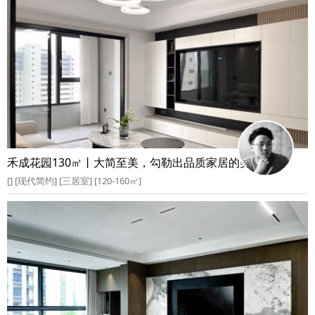
禾成花园130㎡丨大简至美，勾勒出品质家居的美好空间
[] [现代简约] [三居室] [120-160㎡]