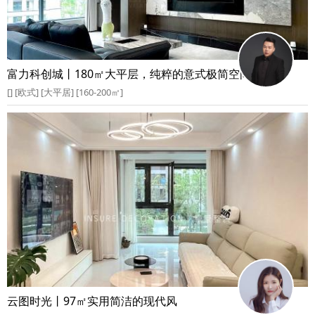
富力科创城丨180㎡大平层，纯粹的意式极简空间
[] [欧式] [大平居] [160-200㎡]
云图时光丨97㎡实用简洁的现代风