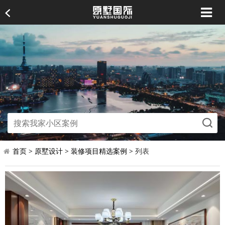
首页
>
原墅设计
>
装修项目精选案例
> 列表