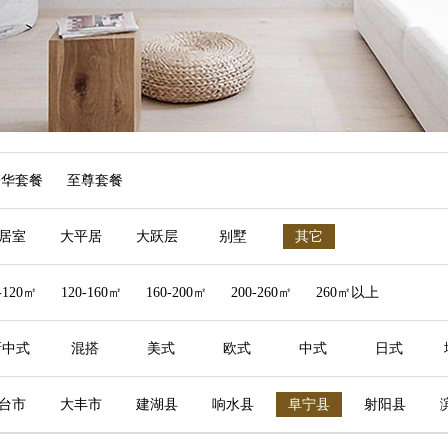
豪华套餐
至尊套餐
居室
大平居
大跃层
别墅
其它
-120㎡
120-160㎡
160-200㎡
200-260㎡
260㎡以上
新中式
混搭
美式
欧式
中式
日式
台市
大丰市
建湖县
响水县
阜宁县
射阳县