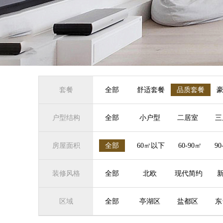
套餐
全部
舒适套餐
品质套餐
户型结构
全部
小户型
二居室
三
房屋面积
全部
60㎡以下
60-90㎡
90
装修风格
全部
北欧
现代简约
区域
全部
亭湖区
盐都区
东