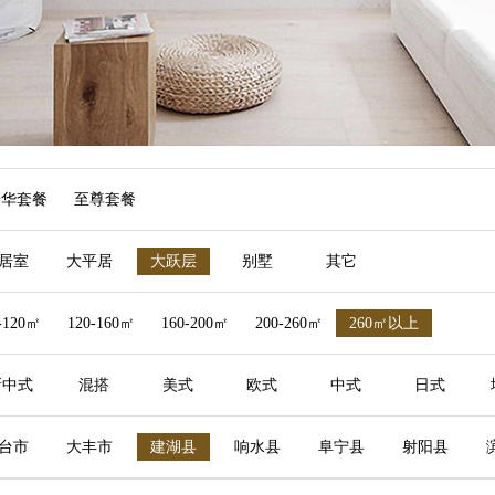
豪华套餐
至尊套餐
居室
大平居
大跃层
别墅
其它
-120㎡
120-160㎡
160-200㎡
200-260㎡
260㎡以上
新中式
混搭
美式
欧式
中式
日式
台市
大丰市
建湖县
响水县
阜宁县
射阳县