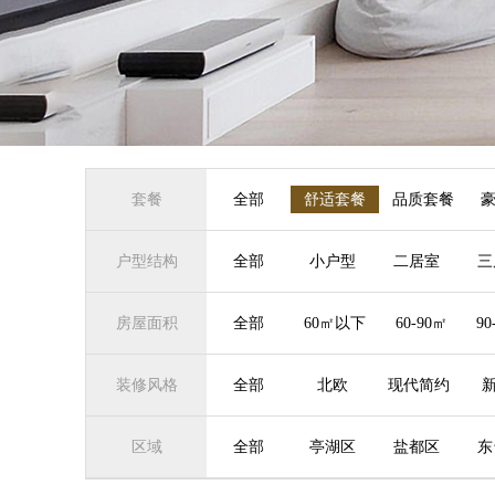
套餐
全部
舒适套餐
品质套餐
户型结构
全部
小户型
二居室
三
房屋面积
全部
60㎡以下
60-90㎡
90
装修风格
全部
北欧
现代简约
区域
全部
亭湖区
盐都区
东