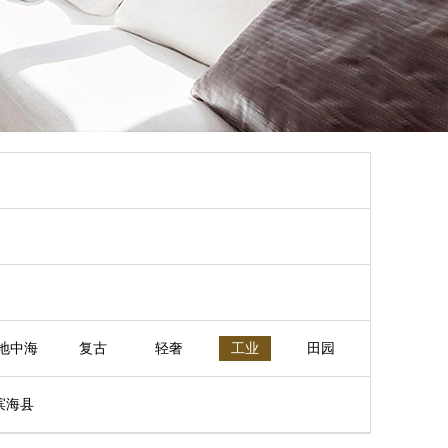
地中海
复古
轻奢
工业
田园
滨海县