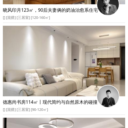
晓风印月123㎡，90后夫妻俩的奶油治愈系住宅
[] [混搭] [三居室] [120-160㎡]
德惠尚书房114㎡丨现代简约与自然原木的碰撞
[] [混搭] [三居室] [90-120㎡]