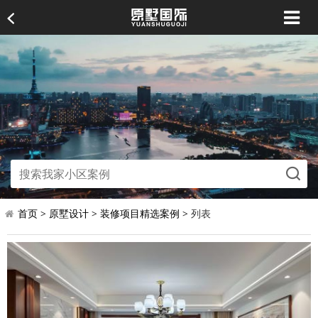
首页
>
原墅设计
>
装修项目精选案例
> 列表