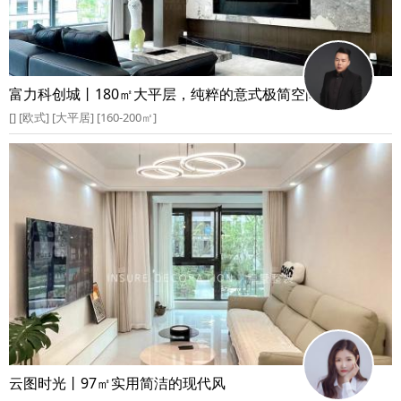
富力科创城丨180㎡大平层，纯粹的意式极简空间
[] [欧式] [大平居] [160-200㎡]
云图时光丨97㎡实用简洁的现代风