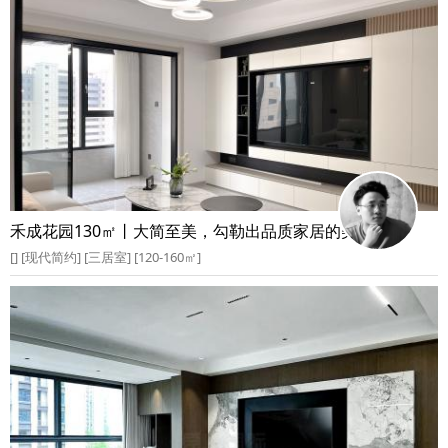
禾成花园130㎡丨大简至美，勾勒出品质家居的美好空间
[] [现代简约] [三居室] [120-160㎡]