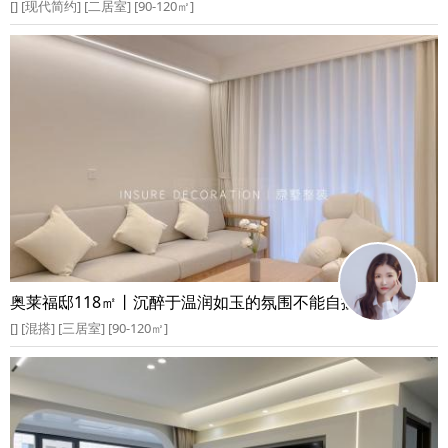
[] [现代简约] [二居室] [90-120㎡]
奥莱福邸118㎡丨沉醉于温润如玉的氛围不能自拔
[] [混搭] [三居室] [90-120㎡]