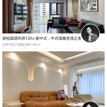
碧桂园珺尚府120㎡新中式，中式儒雅意境之美
[] [中式] [三居室] [90-120㎡]