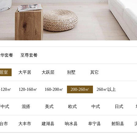
豪华套餐
至尊套餐
居室
大平居
大跃层
别墅
其它
-120㎡
120-160㎡
160-200㎡
200-260㎡
260㎡以上
新中式
混搭
美式
欧式
中式
日式
台市
大丰市
建湖县
响水县
阜宁县
射阳县