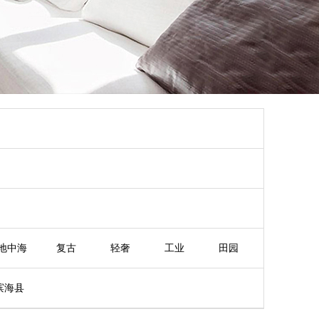
地中海
复古
轻奢
工业
田园
滨海县