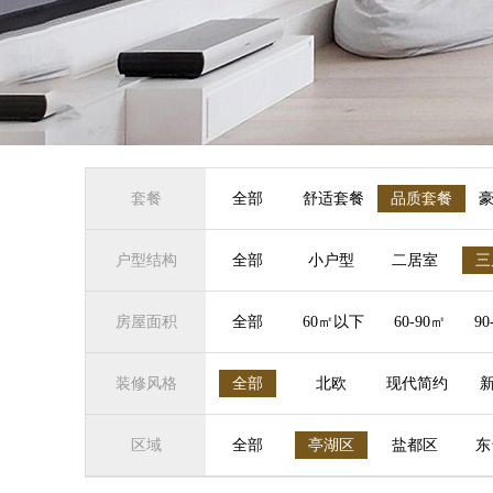
套餐
全部
舒适套餐
品质套餐
户型结构
全部
小户型
二居室
三
房屋面积
全部
60㎡以下
60-90㎡
90
装修风格
全部
北欧
现代简约
区域
全部
亭湖区
盐都区
东