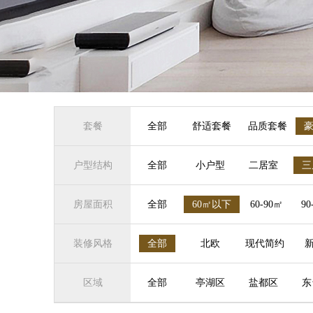
套餐
全部
舒适套餐
品质套餐
户型结构
全部
小户型
二居室
三
房屋面积
全部
60㎡以下
60-90㎡
90
装修风格
全部
北欧
现代简约
区域
全部
亭湖区
盐都区
东