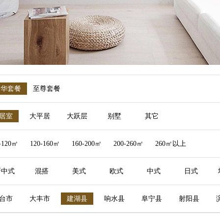
豪华套餐
至尊套餐
居室
大平居
大跃层
别墅
其它
-120㎡
120-160㎡
160-200㎡
200-260㎡
260㎡以上
新中式
混搭
美式
欧式
中式
日式
台市
大丰市
建湖县
响水县
阜宁县
射阳县