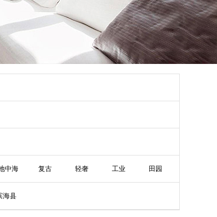
地中海
复古
轻奢
工业
田园
滨海县