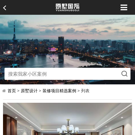
首页
>
原墅设计
>
装修项目精选案例
> 列表