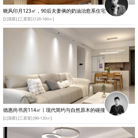
晓风印月123㎡，90后夫妻俩的奶油治愈系住宅
[] [混搭] [三居室] [120-160㎡]
德惠尚书房114㎡丨现代简约与自然原木的碰撞
[] [混搭] [三居室] [90-120㎡]