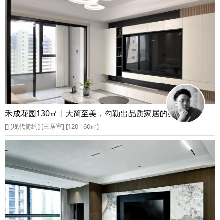
禾成花园130㎡丨大简至美，勾勒出品质家居的美好空间
[] [现代简约] [三居室] [120-160㎡]