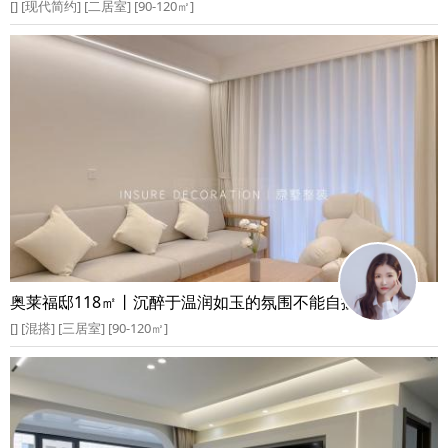
[] [现代简约] [二居室] [90-120㎡]
奥莱福邸118㎡丨沉醉于温润如玉的氛围不能自拔
[] [混搭] [三居室] [90-120㎡]