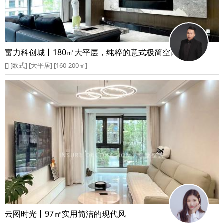
富力科创城丨180㎡大平层，纯粹的意式极简空间
[] [欧式] [大平居] [160-200㎡]
云图时光丨97㎡实用简洁的现代风