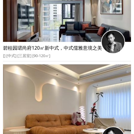
碧桂园珺尚府120㎡新中式，中式儒雅意境之美
[] [中式] [三居室] [90-120㎡]