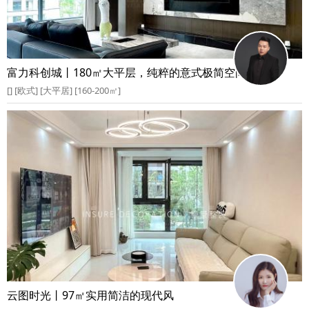
富力科创城丨180㎡大平层，纯粹的意式极简空间
[] [欧式] [大平居] [160-200㎡]
云图时光丨97㎡实用简洁的现代风