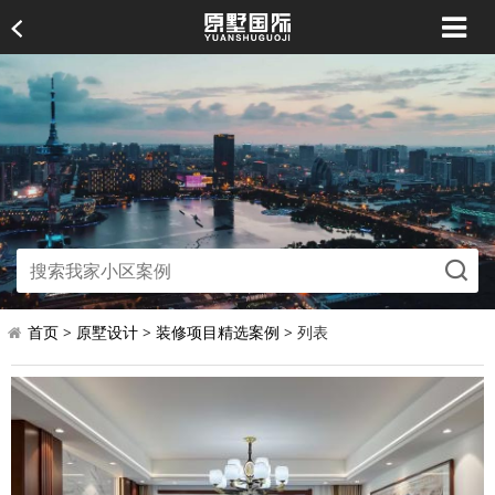
首页
>
原墅设计
>
装修项目精选案例
> 列表