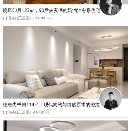
晓风印月123㎡，90后夫妻俩的奶油治愈系住宅
[] [混搭] [三居室] [120-160㎡]
德惠尚书房114㎡丨现代简约与自然原木的碰撞
[] [混搭] [三居室] [90-120㎡]