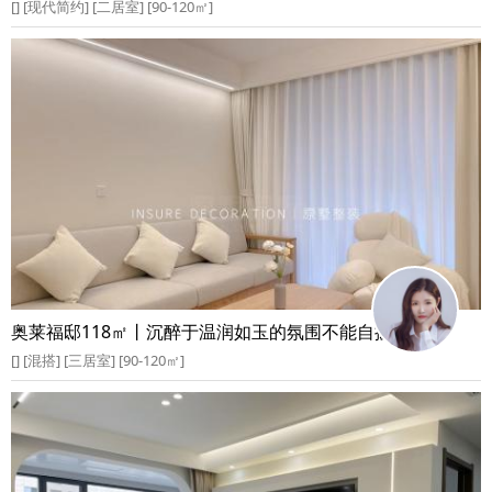
[] [现代简约] [二居室] [90-120㎡]
奥莱福邸118㎡丨沉醉于温润如玉的氛围不能自拔
[] [混搭] [三居室] [90-120㎡]