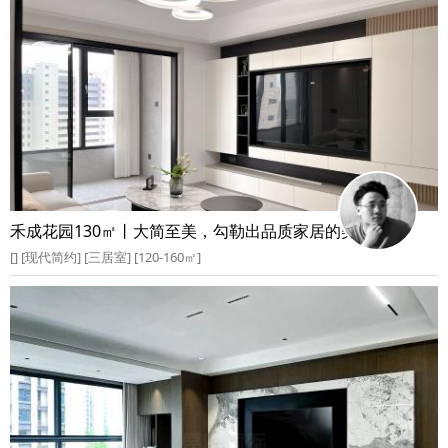
禾成花园130㎡丨大简至美，勾勒出品质家居的美好空间
[] [现代简约] [三居室] [120-160㎡]