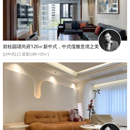
碧桂园珺尚府120㎡新中式，中式儒雅意境之美
[] [中式] [三居室] [90-120㎡]