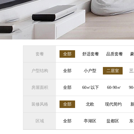
套餐
全部
舒适套餐
品质套餐
户型结构
全部
小户型
二居室
三
房屋面积
全部
60㎡以下
60-90㎡
90
装修风格
全部
北欧
现代简约
区域
全部
亭湖区
盐都区
东