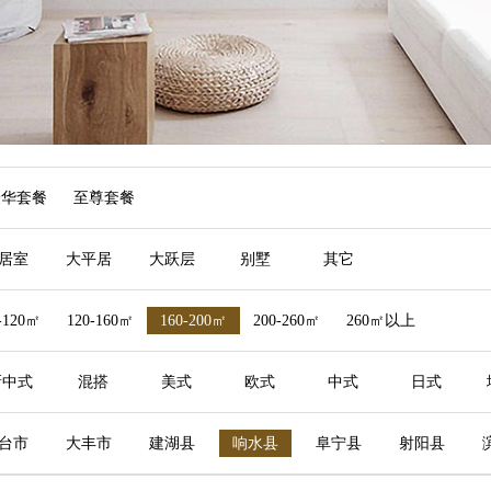
豪华套餐
至尊套餐
居室
大平居
大跃层
别墅
其它
-120㎡
120-160㎡
160-200㎡
200-260㎡
260㎡以上
新中式
混搭
美式
欧式
中式
日式
台市
大丰市
建湖县
响水县
阜宁县
射阳县