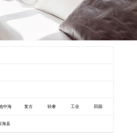
地中海
复古
轻奢
工业
田园
滨海县