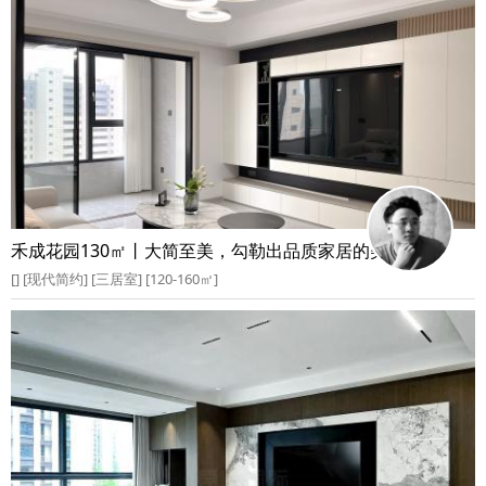
禾成花园130㎡丨大简至美，勾勒出品质家居的美好空间
[] [现代简约] [三居室] [120-160㎡]