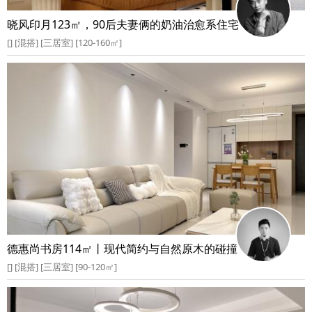
晓风印月123㎡，90后夫妻俩的奶油治愈系住宅
[] [混搭] [三居室] [120-160㎡]
德惠尚书房114㎡丨现代简约与自然原木的碰撞
[] [混搭] [三居室] [90-120㎡]