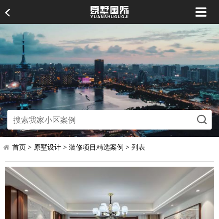
首页
>
原墅设计
>
装修项目精选案例
> 列表