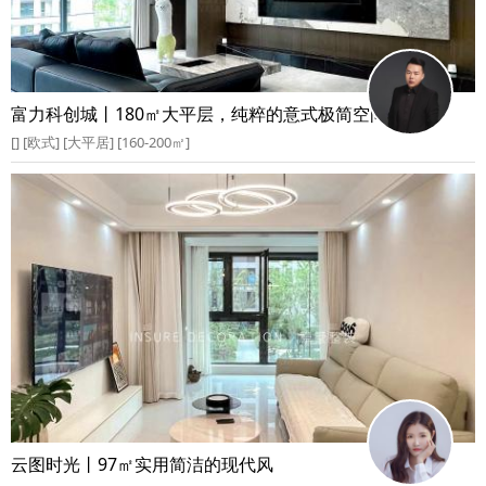
富力科创城丨180㎡大平层，纯粹的意式极简空间
[] [欧式] [大平居] [160-200㎡]
云图时光丨97㎡实用简洁的现代风