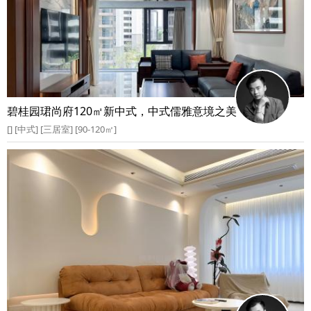
碧桂园珺尚府120㎡新中式，中式儒雅意境之美
[] [中式] [三居室] [90-120㎡]