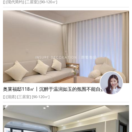
[] [现代简约] [二居室] [90-120㎡]
奥莱福邸118㎡丨沉醉于温润如玉的氛围不能自拔
[] [混搭] [三居室] [90-120㎡]