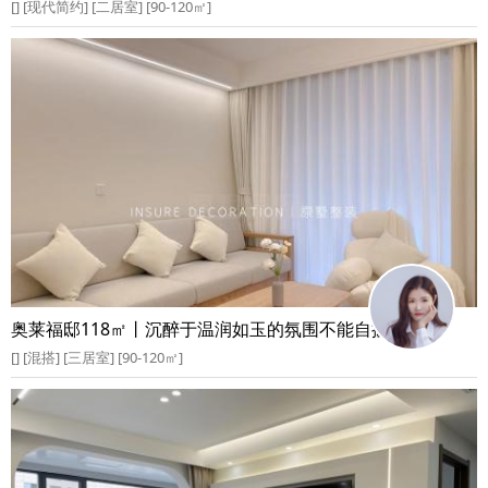
[] [现代简约] [二居室] [90-120㎡]
奥莱福邸118㎡丨沉醉于温润如玉的氛围不能自拔
[] [混搭] [三居室] [90-120㎡]