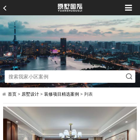
首页
>
原墅设计
>
装修项目精选案例
> 列表