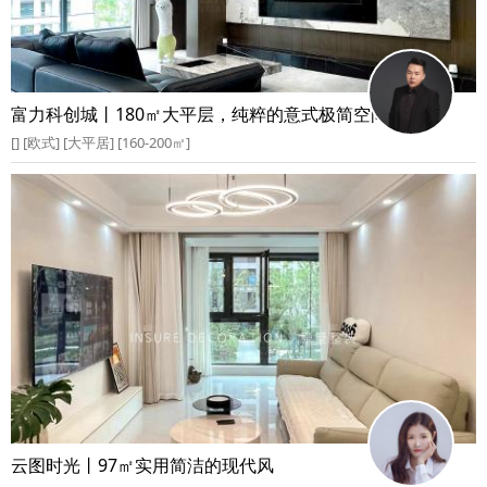
富力科创城丨180㎡大平层，纯粹的意式极简空间
[] [欧式] [大平居] [160-200㎡]
云图时光丨97㎡实用简洁的现代风