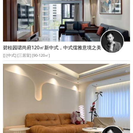
碧桂园珺尚府120㎡新中式，中式儒雅意境之美
[] [中式] [三居室] [90-120㎡]