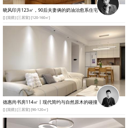
晓风印月123㎡，90后夫妻俩的奶油治愈系住宅
[] [混搭] [三居室] [120-160㎡]
德惠尚书房114㎡丨现代简约与自然原木的碰撞
[] [混搭] [三居室] [90-120㎡]