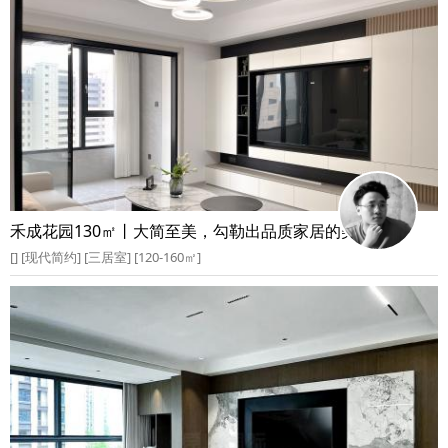
禾成花园130㎡丨大简至美，勾勒出品质家居的美好空间
[] [现代简约] [三居室] [120-160㎡]