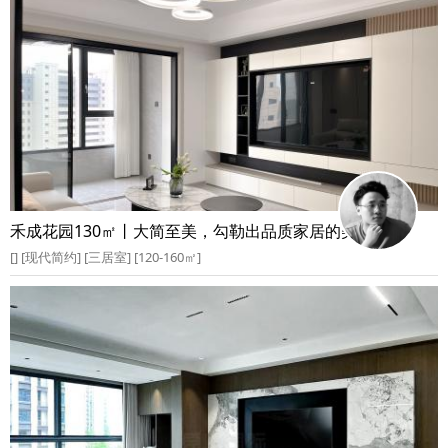
禾成花园130㎡丨大简至美，勾勒出品质家居的美好空间
[] [现代简约] [三居室] [120-160㎡]