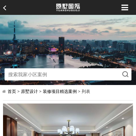
首页
>
原墅设计
>
装修项目精选案例
> 列表