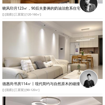
晓风印月123㎡，90后夫妻俩的奶油治愈系住宅
[] [混搭] [三居室] [120-160㎡]
德惠尚书房114㎡丨现代简约与自然原木的碰撞
[] [混搭] [三居室] [90-120㎡]