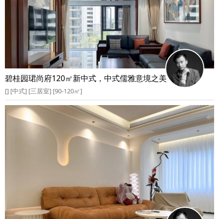
碧桂园珺尚府120㎡新中式，中式儒雅意境之美
[] [中式] [三居室] [90-120㎡]