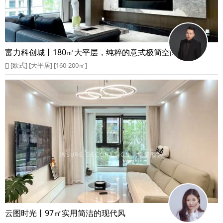
富力科创城丨180㎡大平层，纯粹的意式极简空间
[] [欧式] [大平居] [160-200㎡]
云图时光丨97㎡实用简洁的现代风