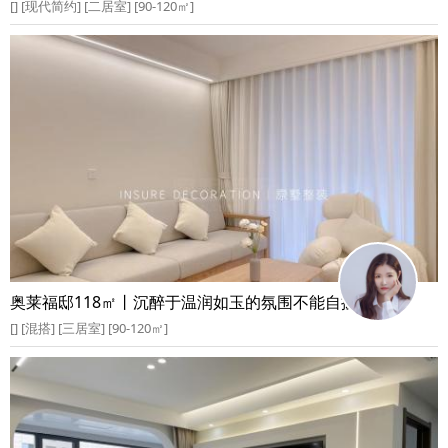
[] [现代简约] [二居室] [90-120㎡]
奥莱福邸118㎡丨沉醉于温润如玉的氛围不能自拔
[] [混搭] [三居室] [90-120㎡]