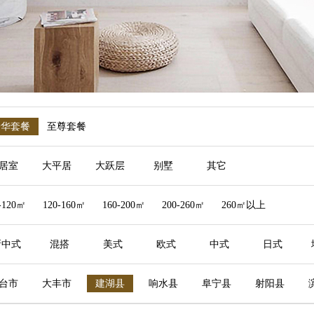
豪华套餐
至尊套餐
居室
大平居
大跃层
别墅
其它
-120㎡
120-160㎡
160-200㎡
200-260㎡
260㎡以上
新中式
混搭
美式
欧式
中式
日式
台市
大丰市
建湖县
响水县
阜宁县
射阳县