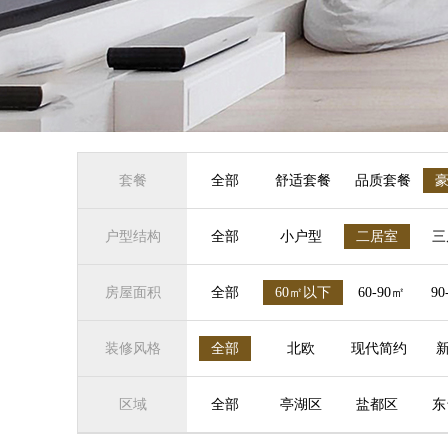
套餐
全部
舒适套餐
品质套餐
户型结构
全部
小户型
二居室
三
房屋面积
全部
60㎡以下
60-90㎡
90
装修风格
全部
北欧
现代简约
区域
全部
亭湖区
盐都区
东