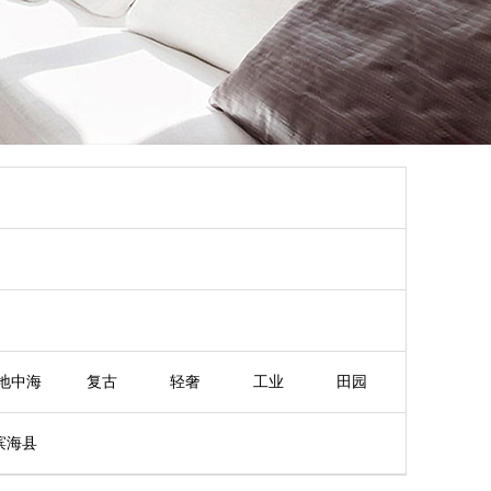
地中海
复古
轻奢
工业
田园
滨海县