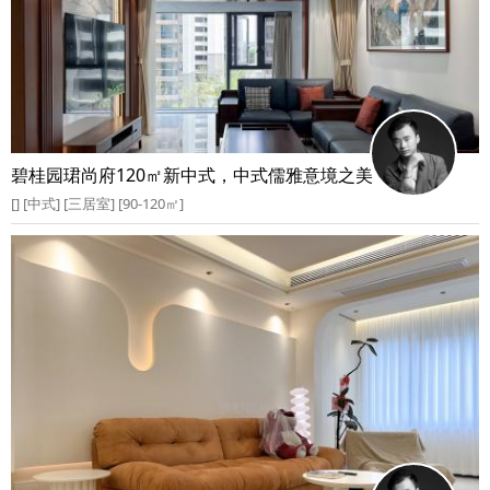
碧桂园珺尚府120㎡新中式，中式儒雅意境之美
[] [中式] [三居室] [90-120㎡]