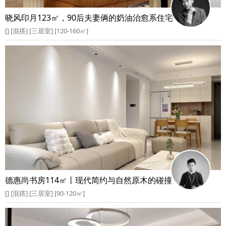
晓风印月123㎡，90后夫妻俩的奶油治愈系住宅
[] [混搭] [三居室] [120-160㎡]
德惠尚书房114㎡丨现代简约与自然原木的碰撞
[] [混搭] [三居室] [90-120㎡]