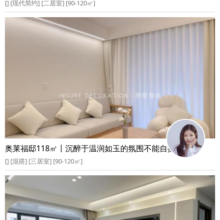
[] [现代简约] [二居室] [90-120㎡]
奥莱福邸118㎡丨沉醉于温润如玉的氛围不能自拔
[] [混搭] [三居室] [90-120㎡]