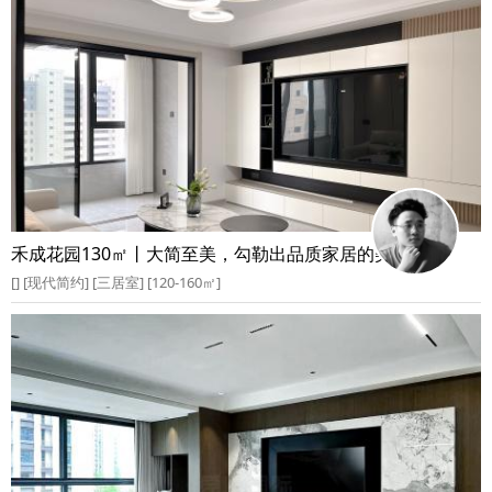
禾成花园130㎡丨大简至美，勾勒出品质家居的美好空间
[] [现代简约] [三居室] [120-160㎡]