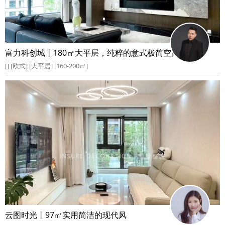
富力科创城丨180㎡大平层，纯粹的意式极简空间
[] [欧式] [大平居] [160-200㎡]
云图时光丨97㎡实用简洁的现代风