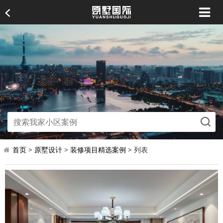
首页
>
原墅设计
>
装修项目精选案例
> 列表