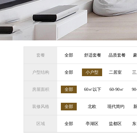
套餐
全部
舒适套餐
品质套餐
户型结构
全部
小户型
二居室
三
房屋面积
全部
60㎡以下
60-90㎡
90
装修风格
全部
北欧
现代简约
区域
全部
亭湖区
盐都区
东