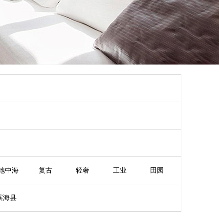
地中海
复古
轻奢
工业
田园
滨海县