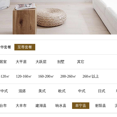
豪华套餐
至尊套餐
居室
大平居
大跃层
别墅
其它
-120㎡
120-160㎡
160-200㎡
200-260㎡
260㎡以上
新中式
混搭
美式
欧式
中式
日式
台市
大丰市
建湖县
响水县
阜宁县
射阳县