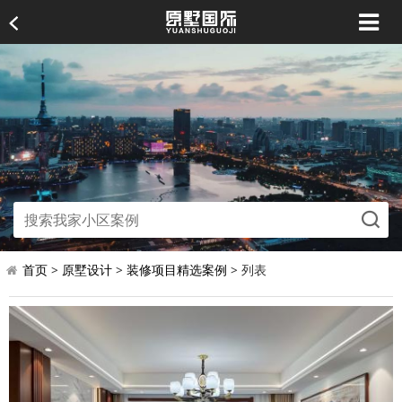
首页
>
原墅设计
>
装修项目精选案例
> 列表