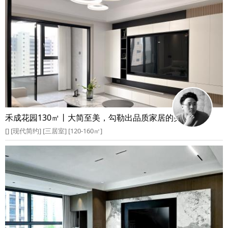
禾成花园130㎡丨大简至美，勾勒出品质家居的美好空间
[] [现代简约] [三居室] [120-160㎡]