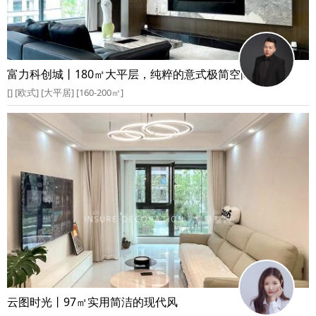
富力科创城丨180㎡大平层，纯粹的意式极简空间
[] [欧式] [大平居] [160-200㎡]
云图时光丨97㎡实用简洁的现代风