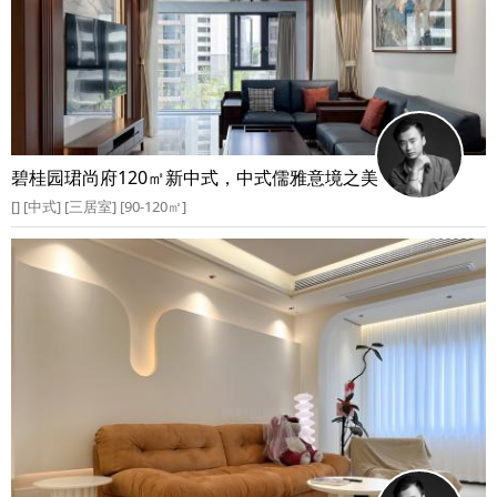
碧桂园珺尚府120㎡新中式，中式儒雅意境之美
[] [中式] [三居室] [90-120㎡]