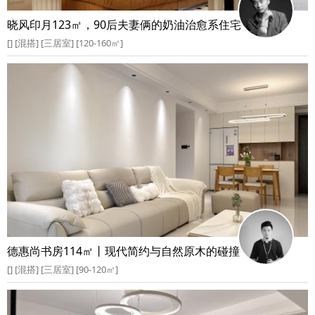
晓风印月123㎡，90后夫妻俩的奶油治愈系住宅
[] [混搭] [三居室] [120-160㎡]
德惠尚书房114㎡丨现代简约与自然原木的碰撞
[] [混搭] [三居室] [90-120㎡]