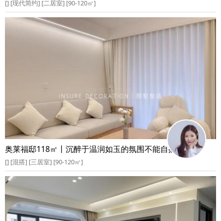
[] [现代简约] [二居室] [90-120㎡]
奥莱福邸118㎡丨沉醉于温润如玉的氛围不能自拔
[] [混搭] [三居室] [90-120㎡]