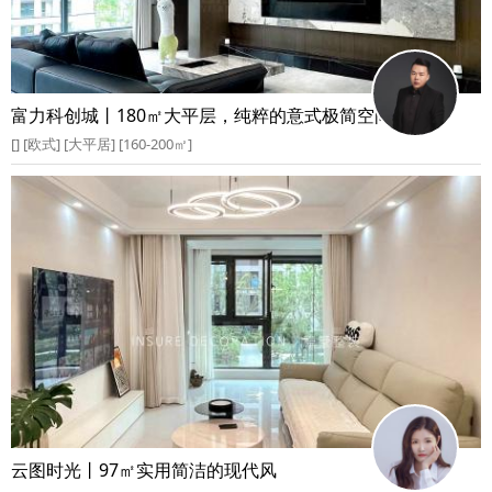
富力科创城丨180㎡大平层，纯粹的意式极简空间
[] [欧式] [大平居] [160-200㎡]
云图时光丨97㎡实用简洁的现代风