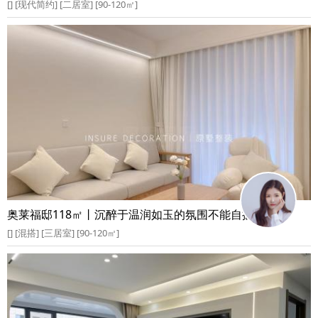
[] [现代简约] [二居室] [90-120㎡]
奥莱福邸118㎡丨沉醉于温润如玉的氛围不能自拔
[] [混搭] [三居室] [90-120㎡]