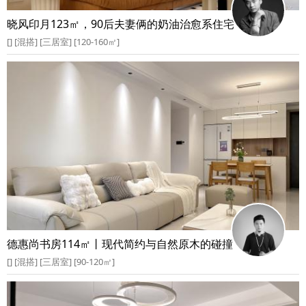
晓风印月123㎡，90后夫妻俩的奶油治愈系住宅
[] [混搭] [三居室] [120-160㎡]
德惠尚书房114㎡丨现代简约与自然原木的碰撞
[] [混搭] [三居室] [90-120㎡]