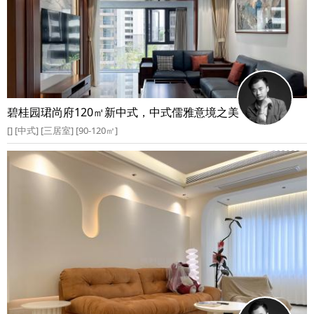
碧桂园珺尚府120㎡新中式，中式儒雅意境之美
[] [中式] [三居室] [90-120㎡]