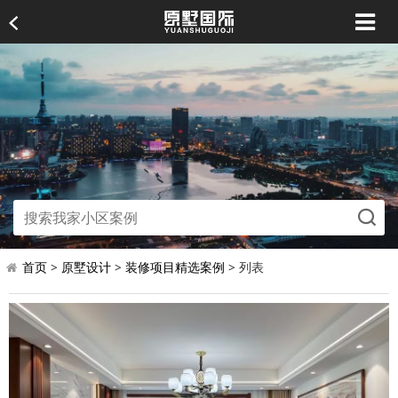
首页
>
原墅设计
>
装修项目精选案例
> 列表