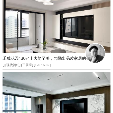
禾成花园130㎡丨大简至美，勾勒出品质家居的美好空间
[] [现代简约] [三居室] [120-160㎡]