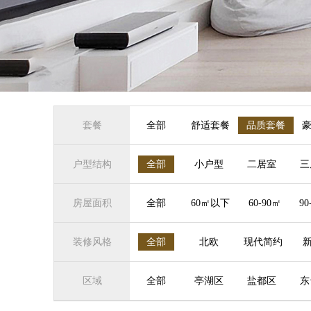
套餐
全部
舒适套餐
品质套餐
户型结构
全部
小户型
二居室
三
房屋面积
全部
60㎡以下
60-90㎡
90
装修风格
全部
北欧
现代简约
区域
全部
亭湖区
盐都区
东