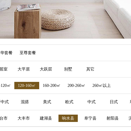
豪华套餐
至尊套餐
居室
大平居
大跃层
别墅
其它
-120㎡
120-160㎡
160-200㎡
200-260㎡
260㎡以上
新中式
混搭
美式
欧式
中式
日式
台市
大丰市
建湖县
响水县
阜宁县
射阳县