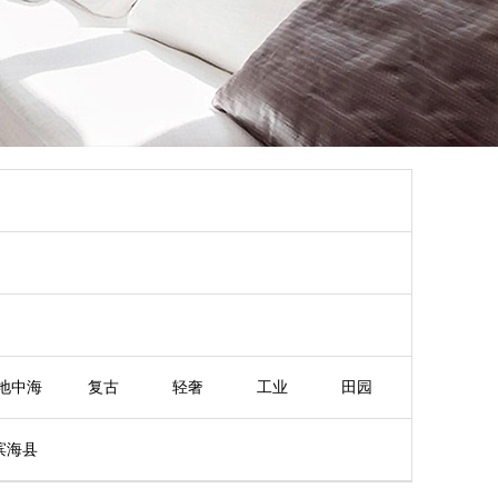
地中海
复古
轻奢
工业
田园
滨海县